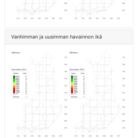
Vanhimman ja uusimman havainnon ikä