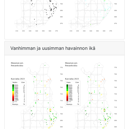
Vanhimman ja uusimman havainnon ikä