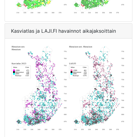
Kasviatlas ja LAJI.FI havainnot aikajaksoittain