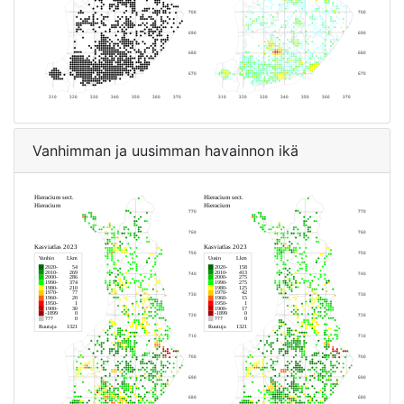
Vanhimman ja uusimman havainnon ikä