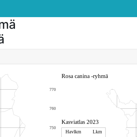
hmä
ä