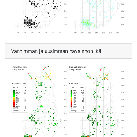
Vanhimman ja uusimman havainnon ikä