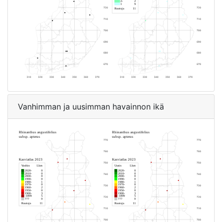
Vanhimman ja uusimman havainnon ikä