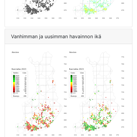
Vanhimman ja uusimman havainnon ikä