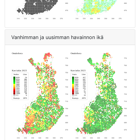
Vanhimman ja uusimman havainnon ikä