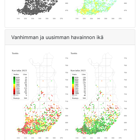
Vanhimman ja uusimman havainnon ikä