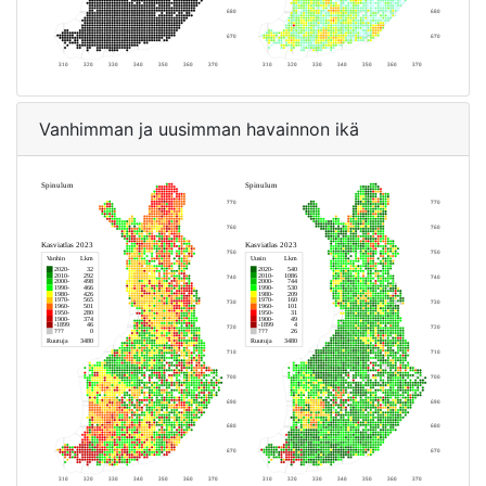
Vanhimman ja uusimman havainnon ikä