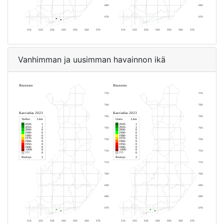
Vanhimman ja uusimman havainnon ikä