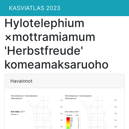
KASVIATLAS 2023
Hylotelephium
×mottramiamum
'Herbstfreude'
komeamaksaruoho
Havainnot